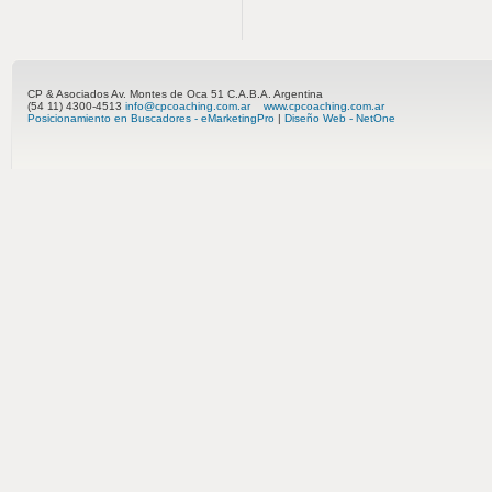
CP & Asociados Av. Montes de Oca 51 C.A.B.A. Argentina
(54 11) 4300-4513
info@cpcoaching.com.ar
www.cpcoaching.com.ar
Posicionamiento en Buscadores - eMarketingPro
|
Diseño Web - NetOne