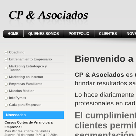
HOME
QUIENES SOMOS
PORTFOLIO
CLIENTES
NOV
Coaching
Bienvenido a
Entrenamiento Empresario
Marketing Estrategico y
Tactico
CP & Asociados
es 
Marketing en Internet
brindar resultados sa
Empresas Familiares
Mandos Medios
Lo hace diariamente
InfoPymex
profesionales en cad
Guia para Empresas
El
cumplimien
Novedades
Cursos Cortos de Verano para
clientes permi
Empresas !
Mas Ventas. Cierre de Ventas.
segmentación
Jueves 26 de enero, 9.30 a 12.30hs.