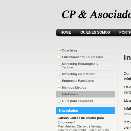
HOME
QUIENES SOMOS
PORTF
Coaching
I
Entrenamiento Empresario
Marketing Estrategico y
Tactico
Cont
Marketing en Internet
Inf
Empresas Familiares
Lle
Mandos Medios
inin
InfoPymex
Lleg
Guia para Empresas
Inf
Novedades
solu
Cursos Cortos de Verano para
Info
Empresas !
Mas Ventas. Cierre de Ventas.
vien
Jueves 26 de enero, 9.30 a 12.30hs.